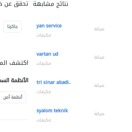
تحقق عن خد
نتائج مشابهة
yan service
جاكرتا
صيانة
مكيفات
vartan ud
صيانة
اكتشف المز
مكيفات
الأنظمة السم
tri sinar abadi..
صيانة
مكيفات
أنظمة أمن
syalom teknik
صيانة
مكيفات