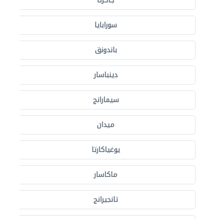
جاكرتا
سورابايا
باندونق
دينباسار
سيمارانج
ميدان
يوغياكارتا
ماكاسار
تانجيرانج