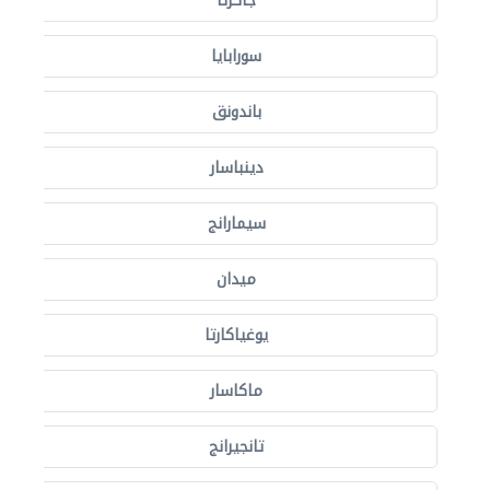
جاكرتا
سورابايا
باندونق
دينباسار
سيمارانج
ميدان
يوغياكارتا
ماكاسار
تانجيرانج