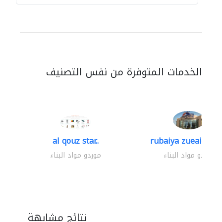
الخدمات المتوفرة من نفس التصنيف
al qouz star..
rubaiya zueaid bldg
موردو مواد البناء
موردو مواد البناء
نتائج مشابهة