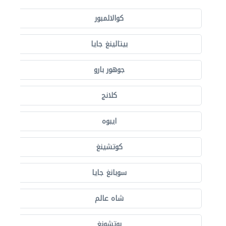
كوالالمبور
بيتالينغ جايا
جوهور بارو
كلانج
ايبوه
كوتشينغ
سوبانغ جايا
شاه عالم
بوتشونغ