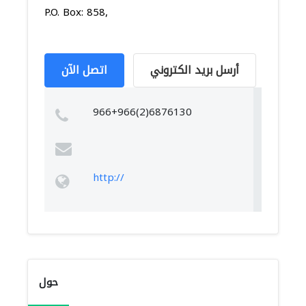
P.O. Box: 858,
أرسل بريد الكتروني
اتصل الآن
966+966(2)6876130
http://
حول