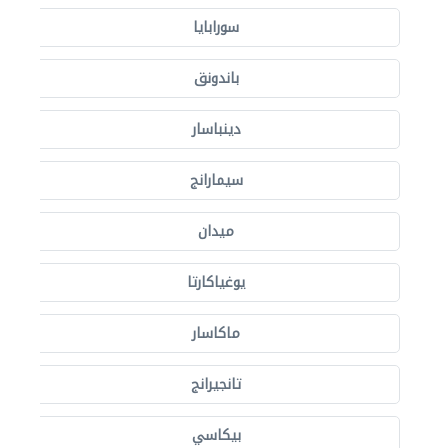
سورابايا
باندونق
دينباسار
سيمارانج
ميدان
يوغياكارتا
ماكاسار
تانجيرانج
بيكاسي