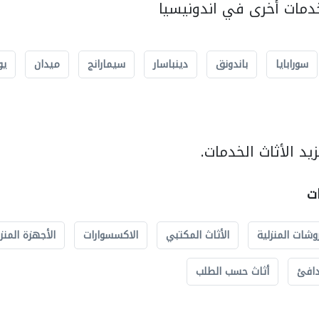
مات أخرى في اندونيسيا
سورابايا
باندونق
دينباسار
سيمارانج
ميدان
يو
د الأثاث الخدمات.
ات
وشات المنزلية
الأثاث المكتبي
الاكسسوارات
الأجهزة المنز
دافئ
أثاث حسب الطلب