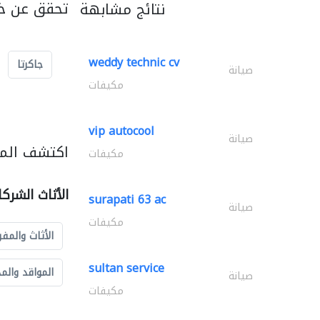
تحقق عن خد
نتائج مشابهة
weddy technic cv
جاكرتا
صيانة
مكيفات
vip autocool
صيانة
اكتشف المزي
مكيفات
الأثاث الشرك
surapati 63 ac
صيانة
مكيفات
الأثاث والمفر
sultan service
المواقد والم
صيانة
مكيفات