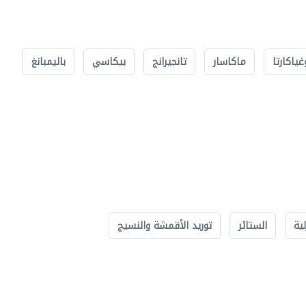
غياكارتا
ماكاسار
تانجيرانج
بيكاسي
باليمبانغ
لية
الستائر
توريد الأقمشة والنسيج