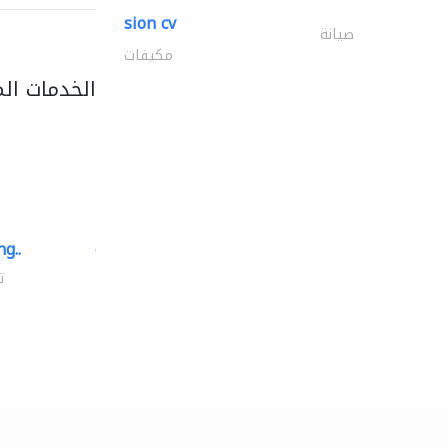
sion cv
صيانة
مكيفات
الخدمات ال
g..
chrysels decore llc
توريد الأقمشة والنسيج
ت