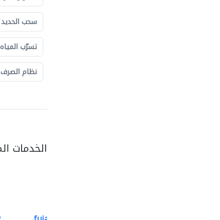
سحب الحديد و
تسرّب المياه
نظام الصرف
الخدمات ال
.
fujairah rockwool factory