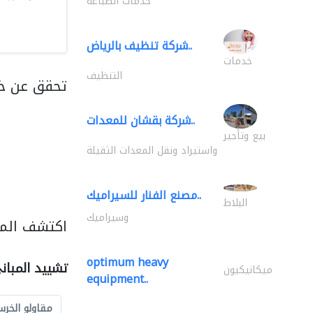
خدمات الطباعة
شركة تنظيف بالرياض..
خدمات
التنظيف
تحقق عن خد
شركة بقشان للمعدات..
بيع وتأجير
واستيراد ونقل المعدات الثقيلة
مصنع الفنار للسيراميك..
البلاط
وسيراميك
اكتشف المز
optimum heavy
تشييد المبان
ميكانيكيون
equipment..
مقاولو الخرس