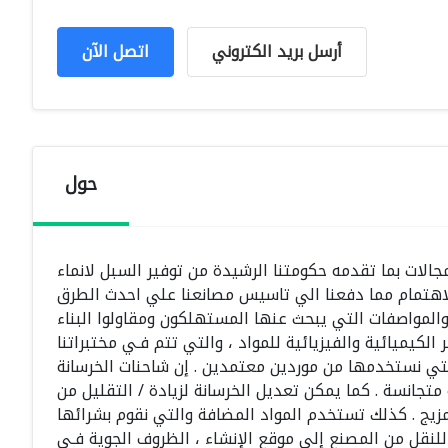
أرسل بريد الكتروني
اتصل الآن
حول
لات بما تقدمه حكومتنا الرشيدة من توفير السبل لانماء
 الاهتمام مما دفعنا الي تاسيس مصانعنا علي احدث الطرق
المواصفات التي يبحث عنها المستهلكون ومقاولوا البناء
 الكيميائية والفيزيائية للمواد ، والتي تتم فـي مختبراتنا
 التي نستخدمها من موردين معتمدين . إن شاحنات الخرسانة
تجانسة . كما يمكن تعديل الخرسانة لزيادة / التقليل من
مزيج . كذلك تستخدم المواد المضافة والتي نقوم بشرائها
للنقل من المصنع إلى موقع الإنشاء ، الظروف الجوية فـي