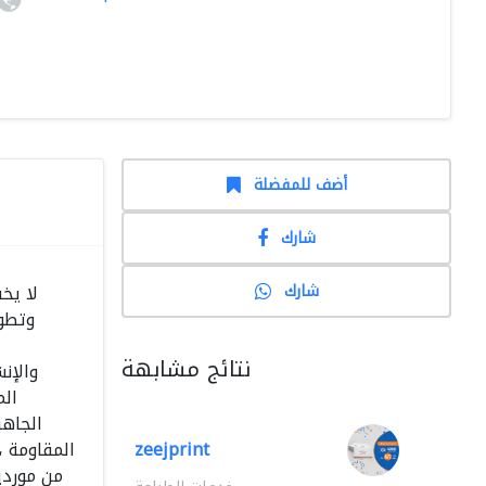
أضف للمفضلة
شارك
شارك
لا يخ
وتطور
نتائج مشابهة
والإنش
الم
الجاهز
zeejprint
المقاومة ،
من موردي