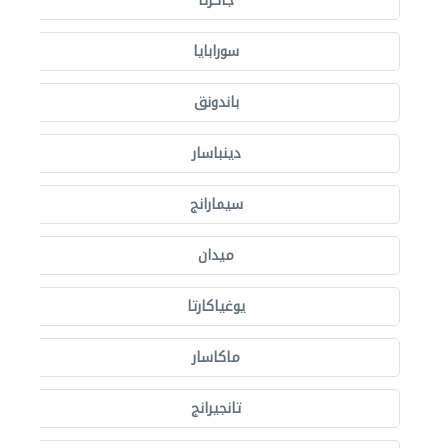
جاكرتا
سورابايا
باندونق
دينباسار
سيمارانج
ميدان
يوغياكارتا
ماكاسار
تانجيرانج