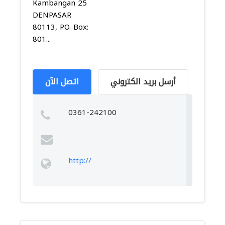
Kambangan 25
DENPASAR
80113, P.O. Box:
801...
أرسل بريد الكتروني
اتصل الآن
0361-242100
http://