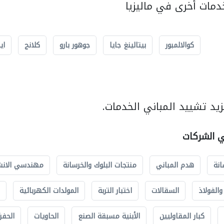
مات أخرى في ماليزيا
كوالالمبور
بيتالينغ جايا
جوهور بارو
كلانج
اي
يد تشييد المباني الخدمات.
ي الشركات
انة
هدم المباني
منتجات البلوك والخرسانة
مهندسي الانش
الفولاذ
السقالات
اختبار التربة
المولدات الكهربائية
كبار المقاوليين
الأبنية مسبقة الصنع
الحاويات
الحفري