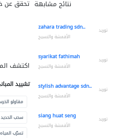
تحقق عن خد
نتائج مشابهة
zahara trading sdn...
توريد
الأقمشة والنسيج
syarikat fathimah
توريد
اكتشف المز
الأقمشة والنسيج
تشييد المبان
stylish advantage sdn...
توريد
الأقمشة والنسيج
مقاولو الخرس
siang huat seng
سحب الحديد و
توريد
الأقمشة والنسيج
تسرّب المياه