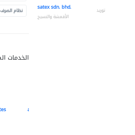
satex sdn. bhd.
توريد
نظام الصرف
الأقمشة والنسيج
الخدمات ال
tes
accurate bldh cont..
كبار المقاوليين