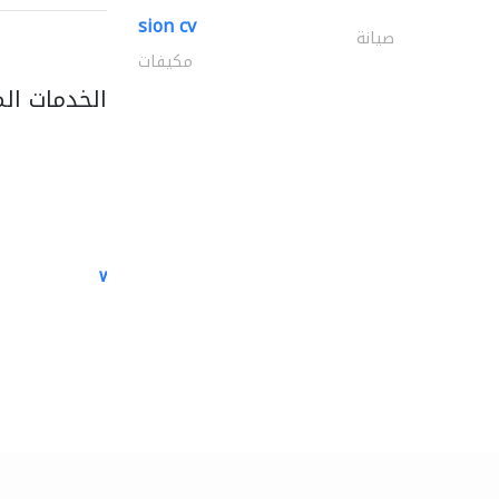
sion cv
صيانة
مكيفات
الخدمات ال
white arch general..
الصيانة الكهربائية