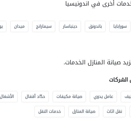
مات أخرى في اندونيسيا
سورابايا
باندونق
دينباسار
سيمارانج
ميدان
يو
د صيانة المنازل الخدمات.
ل الشركات
يف
عامل يدوي
صيانة مكيفات
حدّاد أقفال
الأشغال 
نقل اثاث
صيانة المنازل
خدمات النقل