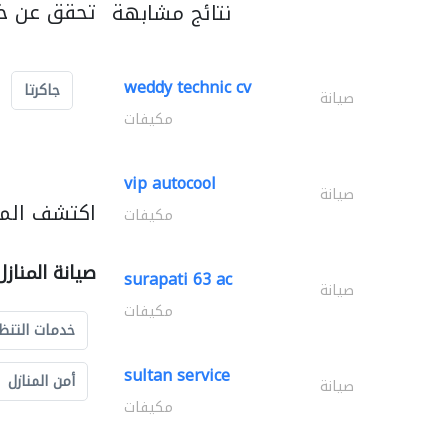
تحقق عن خد
نتائج مشابهة
weddy technic cv
جاكرتا
صيانة
مكيفات
vip autocool
صيانة
اكتشف المزي
مكيفات
صيانة المناز
surapati 63 ac
صيانة
مكيفات
خدمات التنظ
sultan service
أمن المنازل
صيانة
مكيفات