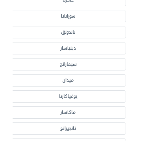
جاكرتا
سورابايا
باندونق
دينباسار
سيمارانج
ميدان
يوغياكارتا
ماكاسار
تانجيرانج