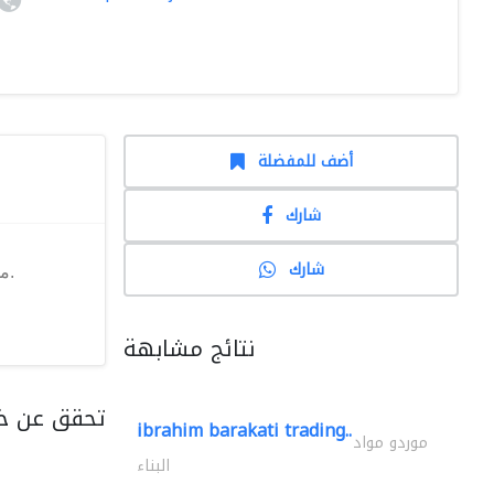
أضف للمفضلة
شارك
شارك
مؤسسة النفجان للمسابح هي مؤسسة سعودية متخصصة في مجال معدات المسابح، مقرها مدينة جدة، شارع الملك فهد مبنى النفجان.
نتائج مشابهة
تحقق عن خد
ibrahim barakati trading..
موردو مواد
البناء