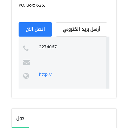
P.O. Box: 625,
أرسل بريد الكتروني
اتصل الآن
2274067
http://
حول