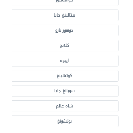
كوالالمبور
بيتالينغ جايا
جوهور بارو
كلانج
ايبوه
كوتشينغ
سوبانغ جايا
شاه عالم
بوتشونغ