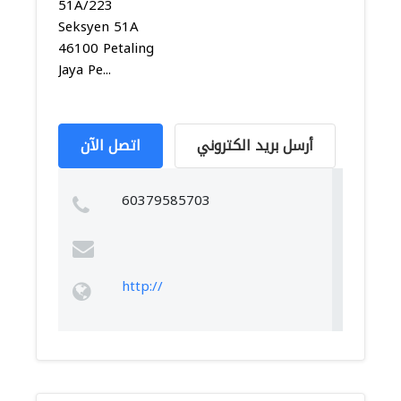
51A/223
Seksyen 51A
46100 Petaling
Jaya Pe...
أرسل بريد الكتروني
اتصل الآن
60379585703
http://