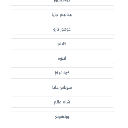
كوالالمبور
بيتالينغ جايا
جوهور بارو
كلانج
ايبوه
كوتشينغ
سوبانغ جايا
شاه عالم
بوتشونغ