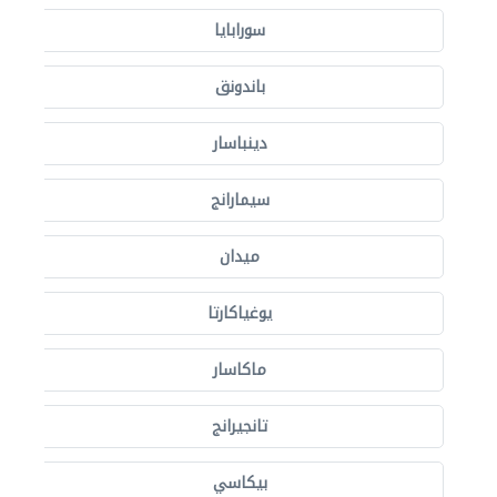
سورابايا
باندونق
دينباسار
سيمارانج
ميدان
يوغياكارتا
ماكاسار
تانجيرانج
بيكاسي