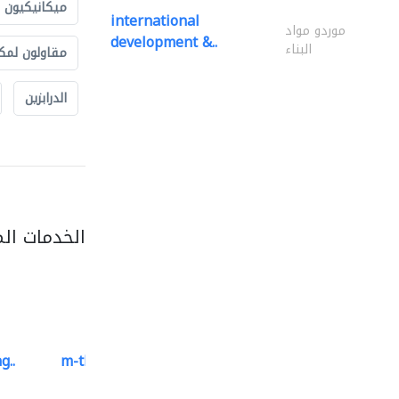
ميكانيكيون
international
موردو مواد
development &..
البناء
مقاولون لمك
الدرابزين
الخدمات ال
g..
m-three building materials
موردو مواد البناء