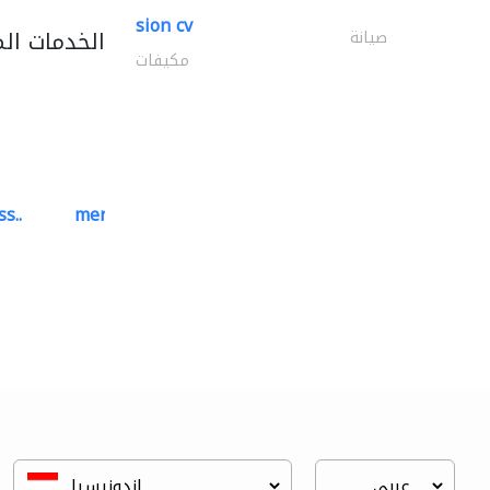
sion cv
الخدمات ال
صيانة
مكيفات
s..
mermaid digital printing..
خدمات الطباعة