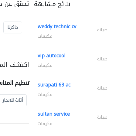
تحقق عن خد
نتائج مشابهة
weddy technic cv
جاكرتا
صيانة
مكيفات
vip autocool
صيانة
اكتشف المز
مكيفات
تنظيم المنا
surapati 63 ac
صيانة
مكيفات
أثاث للايجار
sultan service
صيانة
مكيفات