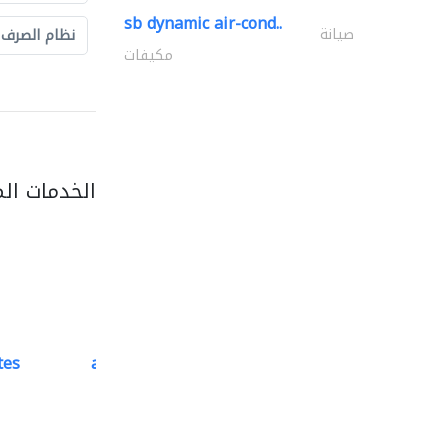
sb dynamic air-cond..
صيانة
نظام الصرف
مكيفات
الخدمات ال
tes
accurate bldh cont..
كبار المقاوليين