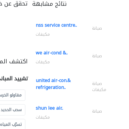
تحقق عن خد
نتائج مشابهة
nss service centre..
صيانة
مكيفات
we air-cond &..
صيانة
اكتشف المز
مكيفات
تشييد المبان
united air-con.&
صيانة
refrigeration..
مكيفات
مقاولو الخرس
shun lee air..
سحب الحديد و
صيانة
مكيفات
تسرّب المياه