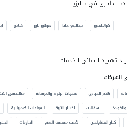
مات أخرى في ماليزيا
كوالالمبور
بيتالينغ جايا
جوهور بارو
كلانج
اي
يد تشييد المباني الخدمات.
ي الشركات
انة
هدم المباني
منتجات البلوك والخرسانة
مهندسي الانش
الفولاذ
السقالات
اختبار التربة
المولدات الكهربائية
كبار المقاوليين
الأبنية مسبقة الصنع
الحاويات
الحفري