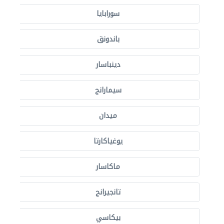
سورابايا
باندونق
دينباسار
سيمارانج
ميدان
يوغياكارتا
ماكاسار
تانجيرانج
بيكاسي