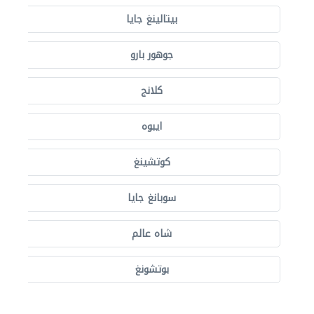
بيتالينغ جايا
جوهور بارو
كلانج
ايبوه
كوتشينغ
سوبانغ جايا
شاه عالم
بوتشونغ