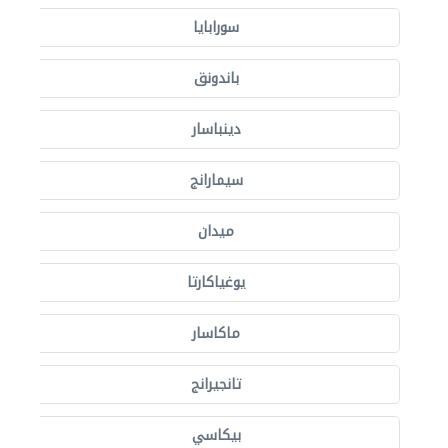
سورابايا
باندونق
دينباسار
سيمارانج
ميدان
يوغياكارتا
ماكاسار
تانجيرانج
بيكاسي