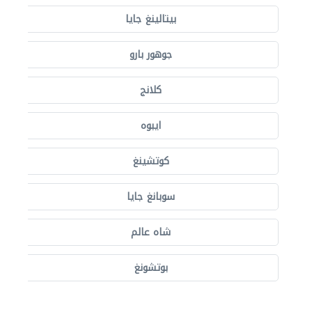
بيتالينغ جايا
جوهور بارو
كلانج
ايبوه
كوتشينغ
سوبانغ جايا
شاه عالم
بوتشونغ