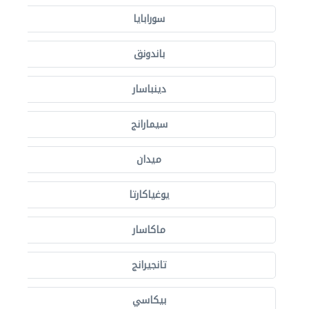
سورابايا
باندونق
دينباسار
سيمارانج
ميدان
يوغياكارتا
ماكاسار
تانجيرانج
بيكاسي