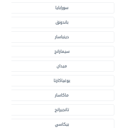
سورابايا
باندونق
دينباسار
سيمارانج
ميدان
يوغياكارتا
ماكاسار
تانجيرانج
بيكاسي