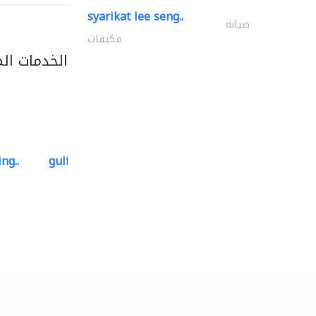
syarikat lee seng..
صيانة
مكيفات
الخدمات ال
ng..
gulf-gardens lanscape llc
تنسيق حدائق