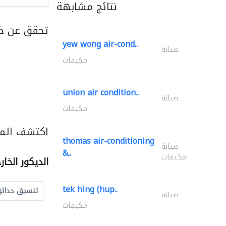
نتائج مشابهة
تحقق عن خد
yew wong air-cond..
صيانة
مكيفات
union air condition..
صيانة
مكيفات
اكتشف المزي
thomas air-conditioning
صيانة
&..
مكيفات
الديكور الخا
tek hing (hup..
تنسيق حدائ
صيانة
مكيفات