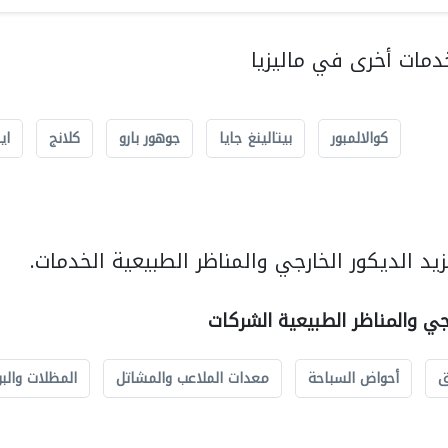
مات أخرى في ماليزيا
كوالالمبور
بيتالينغ جايا
جوهور بارو
كلانج
اي
د الديكور الخارجي والمناظر الطبيعية الخدمات.
رجي والمناظر الطبيعية الشركات
ق
أحواض السباحة
معدات الملاعب والمشاتل
المظلات والبو