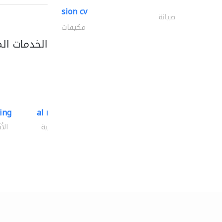
sion cv
صيانة
مكيفات
الخدمات ال
ding
al mashrabia furniture..
الأثاث والمفروشات المنزلية
الأ