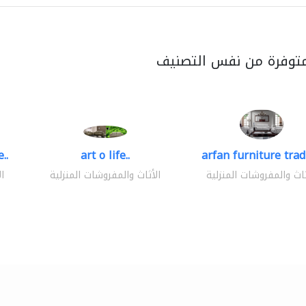
متوفرة من نفس التصنيف
..
art o life..
arfan furniture tra
ثاث والمفروشات المنزلية
الأثاث والمفروشات المنزلية
ا