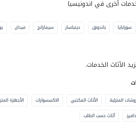
مات أخرى في اندونيسيا
سورابايا
باندونق
دينباسار
سيمارانج
ميدان
يو
د الأثاث الخدمات.
ات
وشات المنزلية
الأثاث المكتبي
الاكسسوارات
الأجهزة المنز
دافئ
أثاث حسب الطلب