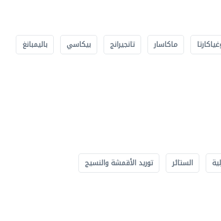
غياكارتا
ماكاسار
تانجيرانج
بيكاسي
باليمبانغ
لية
الستائر
توريد الأقمشة والنسيج