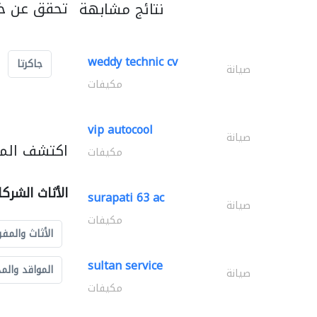
تحقق عن خد
نتائج مشابهة
weddy technic cv
جاكرتا
صيانة
مكيفات
vip autocool
صيانة
اكتشف المزي
مكيفات
الأثاث الشرك
surapati 63 ac
صيانة
مكيفات
الأثاث والمفر
sultan service
المواقد والم
صيانة
مكيفات