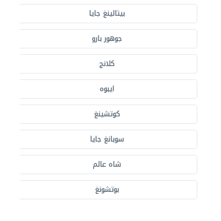
بيتالينغ جايا
جوهور بارو
كلانج
ايبوه
كوتشينغ
سوبانغ جايا
شاه عالم
بوتشونغ