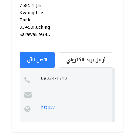
7585 1 Jln
Kwong Lee
Bank
93450Kuching
Sarawak 934...
أرسل بريد الكتروني
اتصل الآن
08234-1712
http://