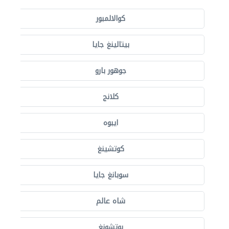
كوالالمبور
بيتالينغ جايا
جوهور بارو
كلانج
ايبوه
كوتشينغ
سوبانغ جايا
شاه عالم
بوتشونغ