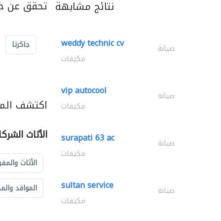
تحقق عن خد
نتائج مشابهة
weddy technic cv
جاكرتا
صيانة
مكيفات
vip autocool
صيانة
اكتشف المزي
مكيفات
الأثاث الشرك
surapati 63 ac
صيانة
مكيفات
الأثاث والمفر
sultan service
المواقد والم
صيانة
مكيفات