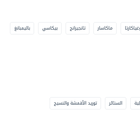
غياكارتا
ماكاسار
تانجيرانج
بيكاسي
باليمبانغ
لية
الستائر
توريد الأقمشة والنسيج