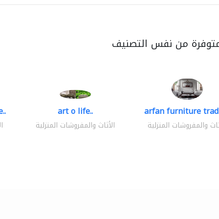
متوفرة من نفس التصنيف
..
art o life..
arfan furniture tra
ثاث والمفروشات المنزلية
الأثاث والمفروشات المنزلية
ا