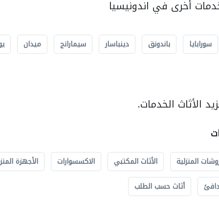
مات أخرى في اندونيسيا
سورابايا
باندونق
دينباسار
سيمارانج
ميدان
يو
د الأثاث الخدمات.
ات
وشات المنزلية
الأثاث المكتبي
الاكسسوارات
الأجهزة المنز
دافئ
أثاث حسب الطلب