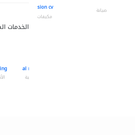
sion cv
صيانة
مكيفات
الخدمات ال
ding
al mashrabia furniture..
الأثاث والمفروشات المنزلية
الأ