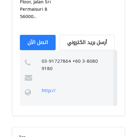
Floor, Jalan Sri
Permaisuri 8
56000...
أرسل بريد الكتروني
اتصل الآن
03-91727864 +60 3-8080
9180
http://