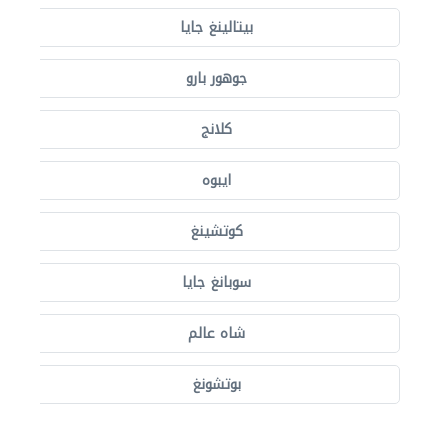
بيتالينغ جايا
جوهور بارو
كلانج
ايبوه
كوتشينغ
سوبانغ جايا
شاه عالم
بوتشونغ