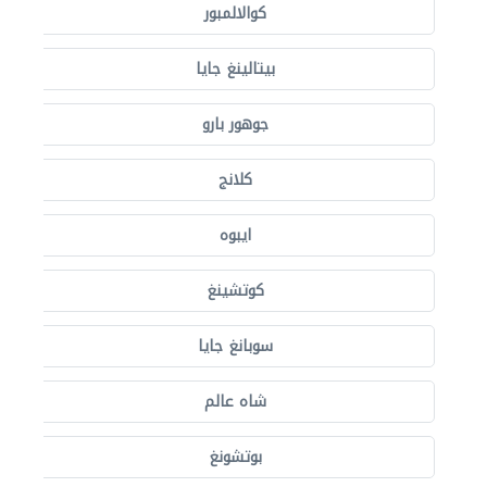
كوالالمبور
بيتالينغ جايا
جوهور بارو
كلانج
ايبوه
كوتشينغ
سوبانغ جايا
شاه عالم
بوتشونغ