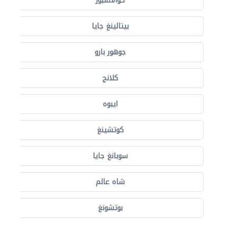
كوالالمبور
بيتالينغ جايا
جوهور بارو
كلانج
ايبوه
كوتشينغ
سوبانغ جايا
شاه عالم
بوتشونغ