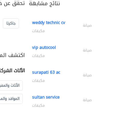
تحقق عن خد
نتائج مشابهة
weddy technic cv
جاكرتا
صيانة
مكيفات
vip autocool
صيانة
اكتشف المزي
مكيفات
الأثاث الشرك
surapati 63 ac
صيانة
مكيفات
الأثاث والمفر
sultan service
المواقد والم
صيانة
مكيفات