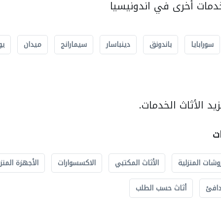
مات أخرى في اندونيسيا
سورابايا
باندونق
دينباسار
سيمارانج
ميدان
يو
د الأثاث الخدمات.
ات
وشات المنزلية
الأثاث المكتبي
الاكسسوارات
الأجهزة المنز
دافئ
أثاث حسب الطلب