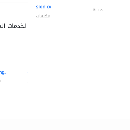
sion cv
صيانة
مكيفات
الخدمات ال
g..
chrysels decore llc
توريد الأقمشة والنسيج
ت