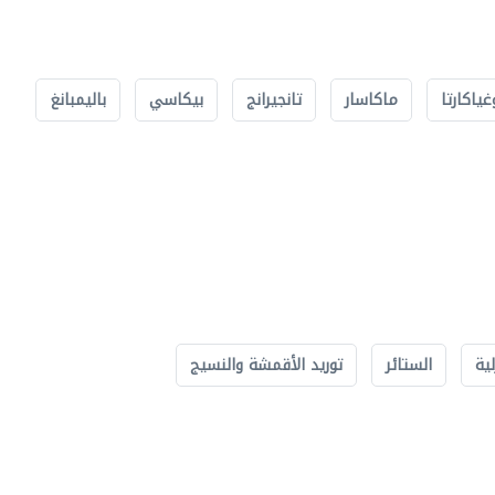
غياكارتا
ماكاسار
تانجيرانج
بيكاسي
باليمبانغ
لية
الستائر
توريد الأقمشة والنسيج