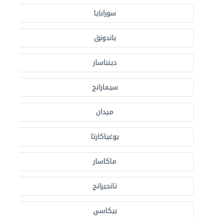
سورابايا
باندونق
دينباسار
سيمارانج
ميدان
يوغياكارتا
ماكاسار
تانجيرانج
بيكاسي