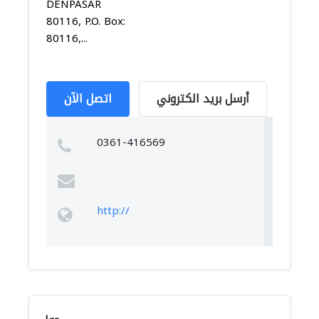
DENPASAR
80116, P.O. Box:
80116,...
أرسل بريد الكتروني
اتصل الآن
0361-416569
http://