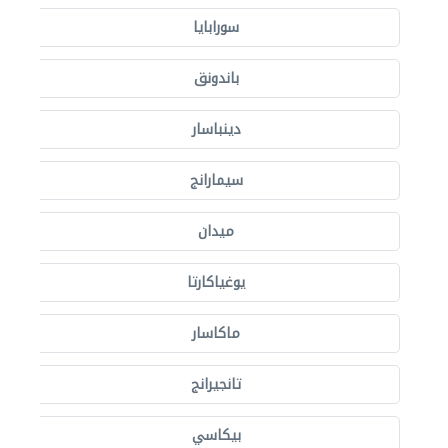
سورابايا
باندونق
دينباسار
سيمارانج
ميدان
يوغياكارتا
ماكاسار
تانجيرانج
بيكاسي