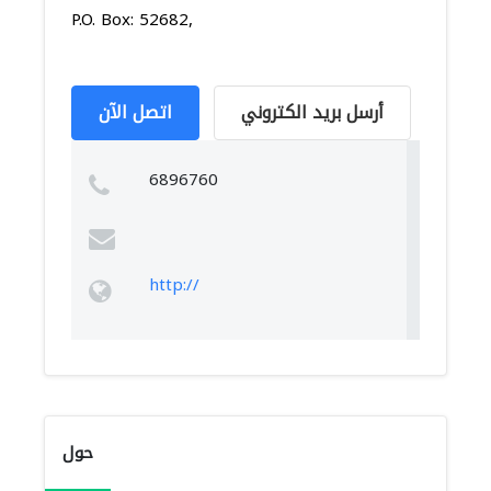
P.O. Box: 52682,
أرسل بريد الكتروني
اتصل الآن
6896760
http://
حول