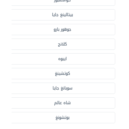
كوالالمبور
بيتالينغ جايا
جوهور بارو
كلانج
ايبوه
كوتشينغ
سوبانغ جايا
شاه عالم
بوتشونغ