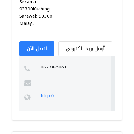
Sekama
93300Kuching
Sarawak 93300
Malay...
أرسل بريد الكتروني
اتصل الآن
08234-5061
http://