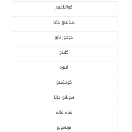
كوالالمبور
بيتالينغ جايا
جوهور بارو
كلانج
ايبوه
كوتشينغ
سوبانغ جايا
شاه عالم
بوتشونغ