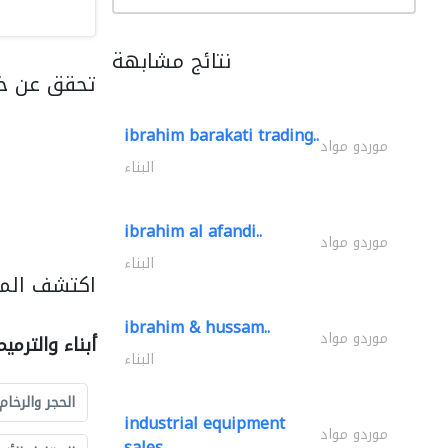
نتائج مشابهة
تحقق عن خد
ibrahim barakati trading..
موردو مواد
البناء
ibrahim al afandi..
موردو مواد
البناء
اكتشف المزي
ibrahim & hussam..
موردو مواد
أبناء والترمي
البناء
الحجر والرخام
industrial equipment
موردو مواد
sales..