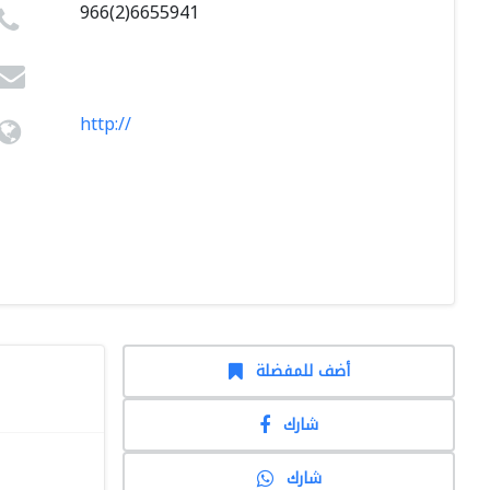
966(2)6655941
http://
أضف للمفضلة
شارك
شارك