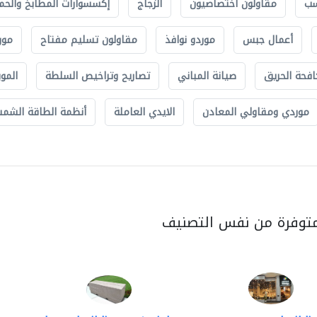
سب
مقاولون اختصاصيون
الزجاج
إكسسوارات المطابخ والحم
أعمال جبس
موردو نوافذ
مقاولون تسليم مفتاح
مور
افحة الحريق
صيانة المباني
تصاريح وتراخيص السلطة
الموب
موردي ومقاولي المعادن
الايدي العاملة
أنظمة الطاقة الشمسي
متوفرة من نفس التصنيف