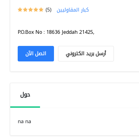
كبار المقاوليين
(5)
P.O.Box No : 18636 Jeddah 21425,
أرسل بريد الكتروني
اتصل الآن
حول
na na