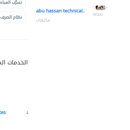
تسرّب المياه
abu hassan technical..
صيانة
نظام الصرف
مكيفات
الخدمات ال
tes
accurate bldh cont..
كبار المقاوليين