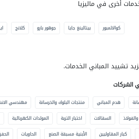
مات أخرى في ماليزيا
كوالالمبور
بيتالينغ جايا
جوهور بارو
كلانج
اي
يد تشييد المباني الخدمات.
ي الشركات
انة
هدم المباني
منتجات البلوك والخرسانة
مهندسي الانش
الفولاذ
السقالات
اختبار التربة
المولدات الكهربائية
كبار المقاوليين
الأبنية مسبقة الصنع
الحاويات
الحفري