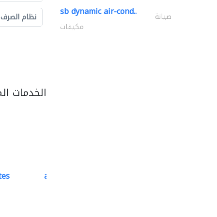
sb dynamic air-cond..
صيانة
نظام الصرف
مكيفات
الخدمات ال
tes
accurate bldh cont..
كبار المقاوليين