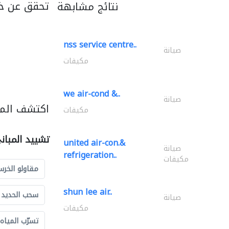
تحقق عن خد
نتائج مشابهة
nss service centre..
صيانة
مكيفات
we air-cond &..
صيانة
اكتشف المز
مكيفات
تشييد المبان
united air-con.&
صيانة
refrigeration..
مكيفات
مقاولو الخرس
shun lee air..
سحب الحديد و
صيانة
مكيفات
تسرّب المياه