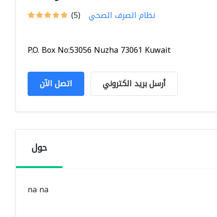
نظام الصرف الصحي
(5)
P.O. Box No:53056 Nuzha 73061 Kuwait
أرسل بريد الكتروني
اتصل الآن
حول
na na