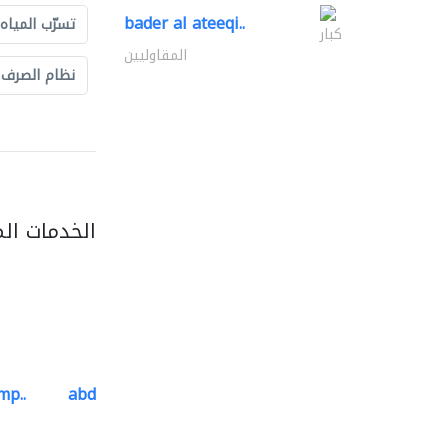
bader al ateeqi..
تسرّب المياه
كبار
المقاوليين
نظام الصرف
الخدمات ال
mp..
abdulla subaih drainage..
نظام الصرف الصحي