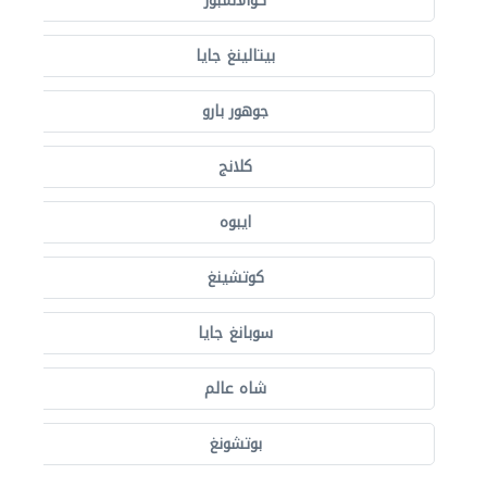
كوالالمبور
بيتالينغ جايا
جوهور بارو
كلانج
ايبوه
كوتشينغ
سوبانغ جايا
شاه عالم
بوتشونغ