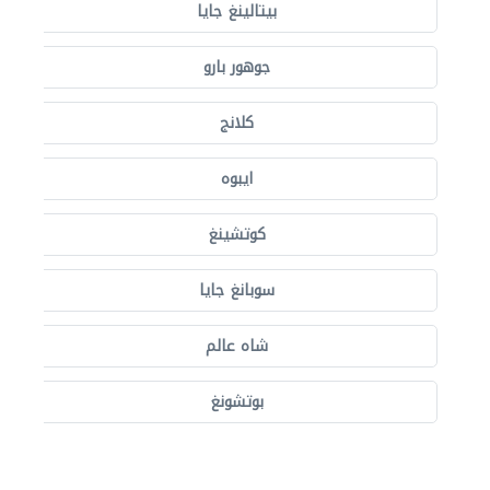
بيتالينغ جايا
جوهور بارو
كلانج
ايبوه
كوتشينغ
سوبانغ جايا
شاه عالم
بوتشونغ