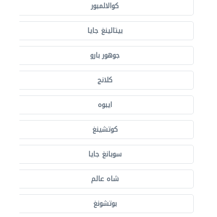
كوالالمبور
بيتالينغ جايا
جوهور بارو
كلانج
ايبوه
كوتشينغ
سوبانغ جايا
شاه عالم
بوتشونغ