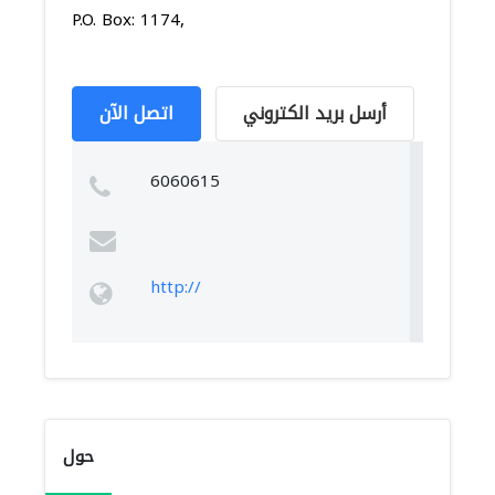
P.O. Box: 1174,
أرسل بريد الكتروني
اتصل الآن
6060615
http://
حول