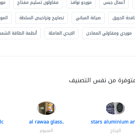
أعمال جبس
موردو نوافذ
مقاولون تسليم مفتاح
مور
افحة الحريق
صيانة المباني
تصاريح وتراخيص السلطة
الموب
موردي ومقاولي المعادن
الايدي العاملة
أنظمة الطاقة الشمسي
متوفرة من نفس التصنيف
lc
al rawaa glass..
stars aluminium an
الزجاج
المنيوم