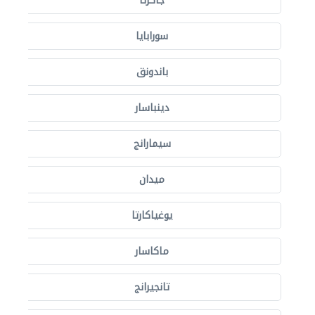
جاكرتا
سورابايا
باندونق
دينباسار
سيمارانج
ميدان
يوغياكارتا
ماكاسار
تانجيرانج